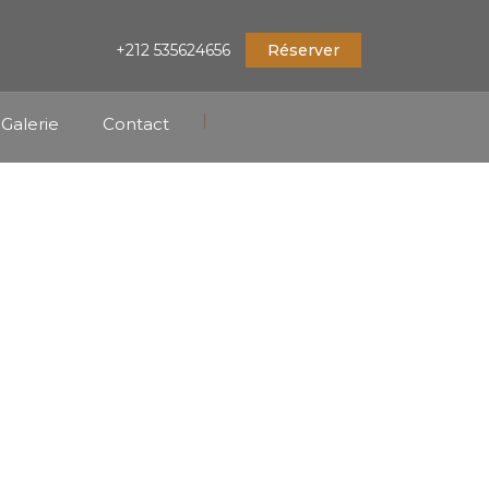
+212 535624656
Réserver
|
Galerie
Contact
UMNS