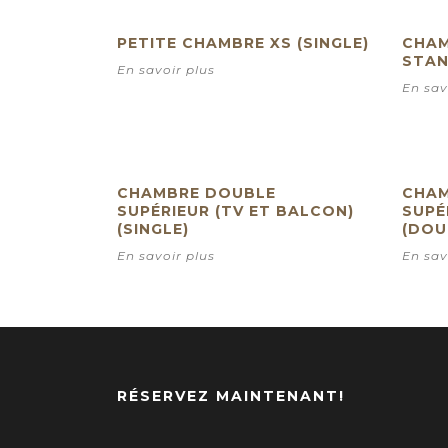
PETITE CHAMBRE XS (SINGLE)
CHAM
STAN
En savoir plus
En sav
CHAMBRE DOUBLE
CHAM
SUPÉRIEUR (TV ET BALCON)
SUPÉ
(SINGLE)
(DOU
En savoir plus
En sav
RÉSERVEZ MAINTENANT!