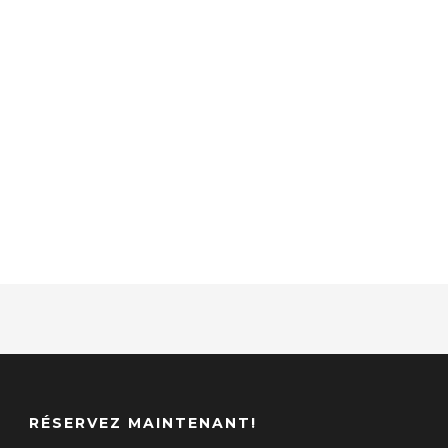
MODERN 3
COLUMNS, NO
SPACE
Caption placed here
RÉSERVEZ MAINTENANT!