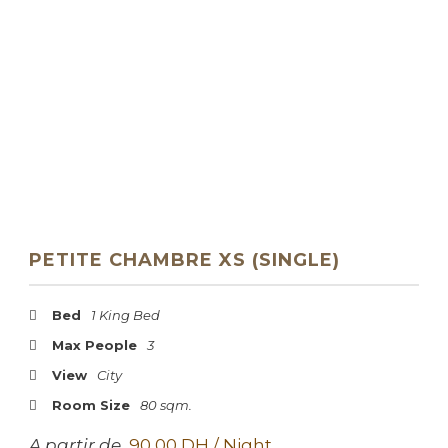
CHAMBRE XS
(SINGLE)
PETITE CHAMBRE XS (SINGLE)
Bed
1 King Bed
Max People
3
View
City
Room Size
80 sqm.
A partir de
90,00 DH / Night